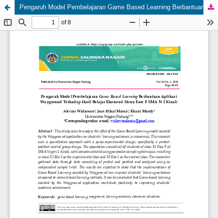
Pengaruh Model Pembelajaran Game Based Learning Berbantuan Aplikasi Wayground Terhadap Hasil Belajar Ekonomi Siswa Fase F SMA N 1 Kinali